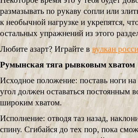
Некоторое время это у тебя будет дов
размазывать по рукаву сопли или зли
к необычной нагрузке и укрепятся, чт
остальных упражнений из этого разде
Любите азарт? Играйте в
вулкан росс
Румынская тяга рывковым хватом
Исходное положение: поставь ноги на 
угол должен оставаться постоянным во
широким хватом.
Исполнение: отводя таз назад, наклони
спину. Сгибайся до тех пор, пока см