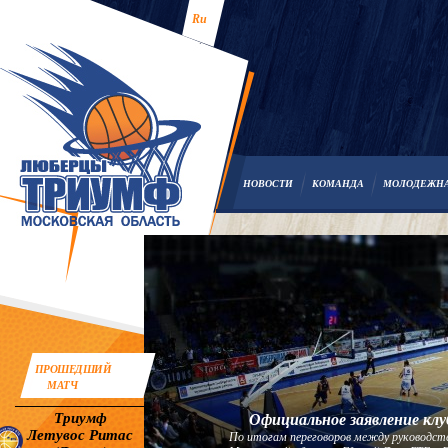
Ru
НОВОСТИ
КОМАНДА
МОЛОДЕЖН
ПРОШЕДШИЙ
МАТЧ
Триумф
Официальное заявление клу
Летувос Ритас
По итогам переговоров между руководст