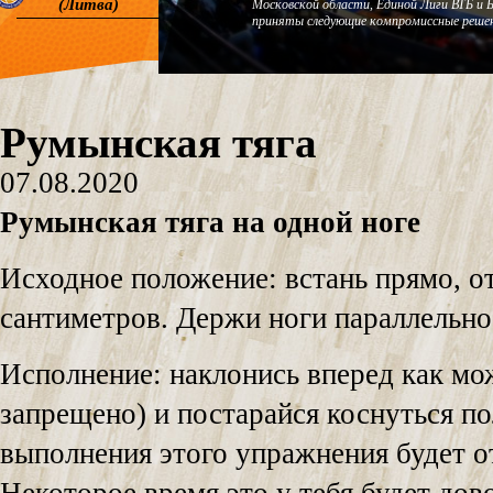
(Литва)
Московской области, Единой Лиги ВТБ и 
приняты следующие компромиссные решен
Румынская тяга
07.08.2020
Румынская тяга на одной ноге
Исходное положение: встань прямо, от
сантиметров. Держи ноги параллельно,
Исполнение: наклонись вперед как мож
запрещено) и постарайся коснуться п
выполнения этого упражнения будет о