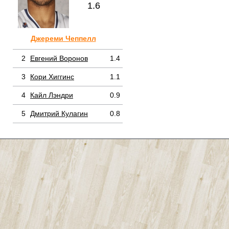
1.6
Джереми Чеппелл
2
Евгений Воронов
1.4
3
Кори Хиггинс
1.1
4
Кайл Лэндри
0.9
5
Дмитрий Кулагин
0.8