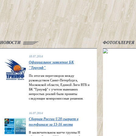
НОВОСТИ
ФОТОГАЛЕРЕЯ
18.07.2014
Официальное заявление БК
"Триумф"
По итогам переговоров между
руководством Санкт-Петербурга,
Московской области, Единой Лиги ВТБ и
БК "Триумф" с учетом нынешних
непростых реалий были приняты
следующие компромиссные решения.
16.07.2014
Сборная России U20 сыграет в
полуфинале за 13-16 места
В заключительном матче группы H