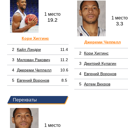
1 место
1 место
19.2
3.3
Кори Хиггинс
Джереми Чеппелл
2
Кайл Лэндри
11.4
2
Кори Хиггинс
3
Милован Ракович
11.2
3
Дмитрий Кулагин
4
Джереми Чеппелл
10.6
4
Евгений Воронов
5
Евгений Воронов
8.5
5
Артем Вихров
Перехваты
1 место