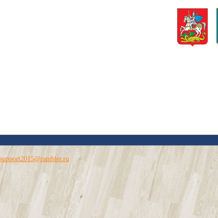
support2015@rambler.ru