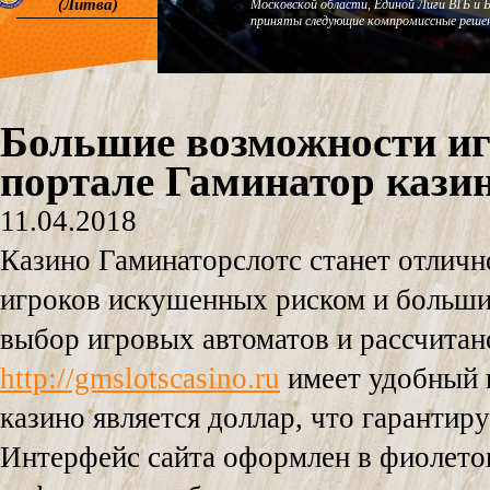
(Литва)
Московской области, Единой Лиги ВТБ и 
приняты следующие компромиссные решен
Большие возможности иг
портале Гаминатор кази
11.04.2018
Казино Гаминаторслотс станет отлично
игроков искушенных риском и больш
выбор игровых автоматов и рассчитан
http://gmslotscasino.ru
имеет удобный 
казино является доллар, что гаранти
Интерфейс сайта оформлен в фиолето