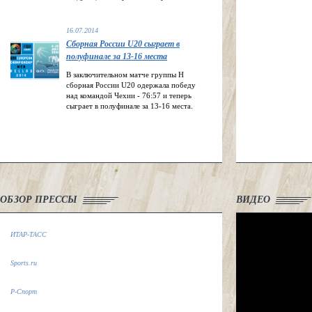
16.07.2014
Сборная России U20 сыграет в
полуфинале за 13-16 места
В заключительном матче группы H
сборная России U20 одержала победу
над командой Чехии - 76:57 и теперь
сыграет в полуфинале за 13-16 места.
ОБЗОР ПРЕССЫ
ВИДЕО
ИТАР-ТАСС
Sports.ru
Р-Спорт