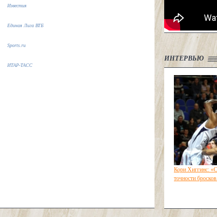
Известия
Единая Лига ВТБ
Sports.ru
ИНТЕРВЬЮ
ИТАР-ТАСС
Кори Хиггинс: «
точности бросков