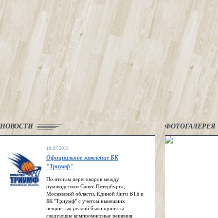
НОВОСТИ
ФОТОГАЛЕРЕЯ
18.07.2014
Официальное заявление БК
"Триумф"
По итогам переговоров между
руководством Санкт-Петербурга,
Московской области, Единой Лиги ВТБ и
БК "Триумф" с учетом нынешних
непростых реалий были приняты
следующие компромиссные решения.