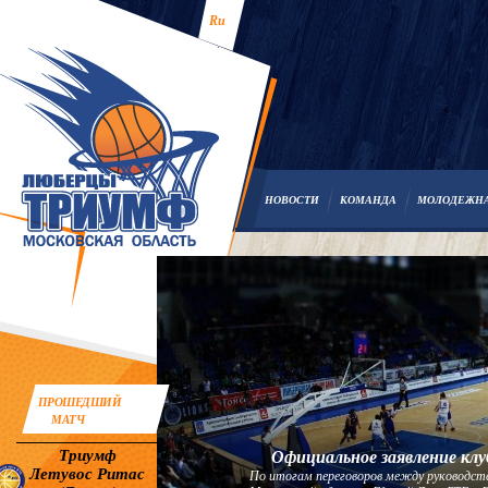
Ru
НОВОСТИ
КОМАНДА
МОЛОДЕЖН
ПРОШЕДШИЙ
МАТЧ
Триумф
Официальное заявление клу
Летувос Ритас
По итогам переговоров между руководст