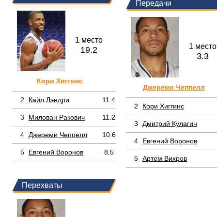
Передачи
1 место
1 место
19.2
3.3
Кори Хиггинс
Джереми Чеппелл
2
Кайл Лэндри
11.4
2
Кори Хиггинс
3
Милован Ракович
11.2
3
Дмитрий Кулагин
4
Джереми Чеппелл
10.6
4
Евгений Воронов
5
Евгений Воронов
8.5
5
Артем Вихров
Перехваты