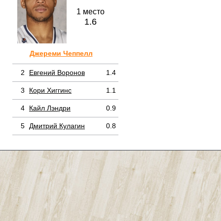
1 место
1.6
Джереми Чеппелл
2
Евгений Воронов
1.4
3
Кори Хиггинс
1.1
4
Кайл Лэндри
0.9
5
Дмитрий Кулагин
0.8