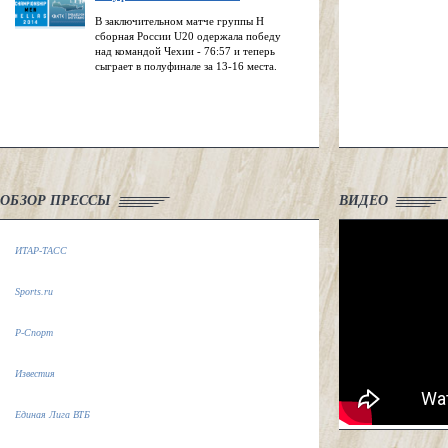
В заключительном матче группы H
сборная России U20 одержала победу
над командой Чехии - 76:57 и теперь
сыграет в полуфинале за 13-16 места.
ОБЗОР ПРЕССЫ
ВИДЕО
ИТАР-ТАСС
Sports.ru
Р-Спорт
Известия
Единая Лига ВТБ